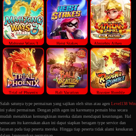
Mahjong Ways 3
Heist Stakes
Almighty Athena Empire
Trial of Phoenix
Bali Vacation
Rooster Rumble
Salah satunya type permainan yang sajikan oleh situs atau agen
Level138 Win
ini yakni permainan. Dengan pilih agen ini karenanya pemain bisa secara
mudah menaikkan kemungkinan mereka dalam mendapati keuntungan. Hal
semacam itu karenakan akan ini dapat siapkan beragam type service dan
layanan pada tiap peserta mereka. Hingga tiap peserta tidak alami kesukaran
dalam langsungkan permainan.