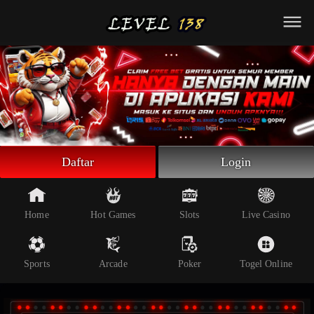
Beranda
Slot Online
Live Casino
Sportsbook
Arcade
Togel Online
Daftar
Login
Poker
Whatsapp
Home
Hot Games
Slots
Live Casino
Telegram
Sports
Arcade
Poker
Togel Online
Livechat