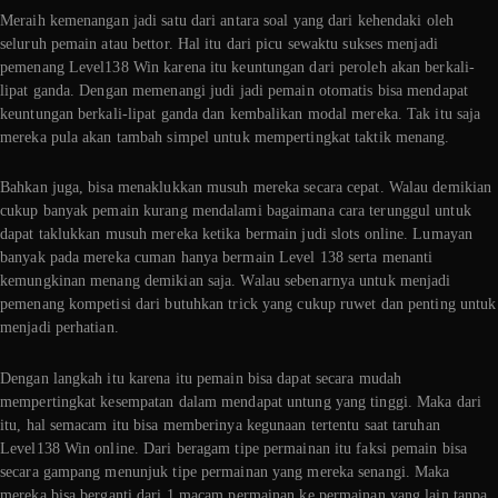
Meraih kemenangan jadi satu dari antara soal yang dari kehendaki oleh
seluruh pemain atau bettor. Hal itu dari picu sewaktu sukses menjadi
pemenang Level138 Win karena itu keuntungan dari peroleh akan berkali-
lipat ganda. Dengan memenangi judi jadi pemain otomatis bisa mendapat
keuntungan berkali-lipat ganda dan kembalikan modal mereka. Tak itu saja
mereka pula akan tambah simpel untuk mempertingkat taktik menang.
Bahkan juga, bisa menaklukkan musuh mereka secara cepat. Walau demikian
cukup banyak pemain kurang mendalami bagaimana cara terunggul untuk
dapat taklukkan musuh mereka ketika bermain judi slots online. Lumayan
banyak pada mereka cuman hanya bermain Level 138 serta menanti
kemungkinan menang demikian saja. Walau sebenarnya untuk menjadi
pemenang kompetisi dari butuhkan trick yang cukup ruwet dan penting untuk
menjadi perhatian.
Dengan langkah itu karena itu pemain bisa dapat secara mudah
mempertingkat kesempatan dalam mendapat untung yang tinggi. Maka dari
itu, hal semacam itu bisa memberinya kegunaan tertentu saat taruhan
Level138 Win online. Dari beragam tipe permainan itu faksi pemain bisa
secara gampang menunjuk tipe permainan yang mereka senangi. Maka
mereka bisa berganti dari 1 macam permainan ke permainan yang lain tanpa