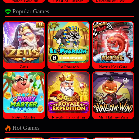
Dragon Gold 88
Chest of Caishen
Revenge of Loki Megaways™
Popular Games
Zeus
Le Pharaoh
Nexus Koi Gate
Piggy Master
Royale Expedition
Mr. Hallow-Win
Hot Games