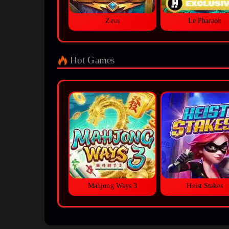
Zeus
Le Pharaoh
Hot Games
Mahjong Ways 3
Heist Stakes