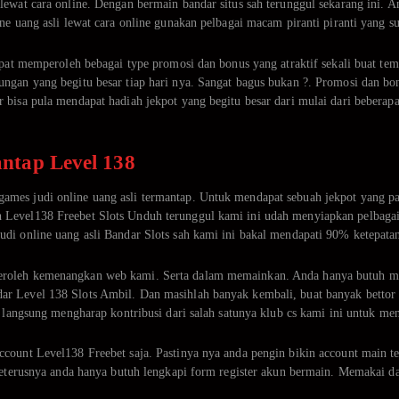
 lewat cara online. Dengan bermain bandar situs sah terunggul sekarang ini. 
ne uang asli lewat cara online gunakan pelbagai macam piranti piranti yang sud
dapat memperoleh bebagai type promosi dan bonus yang atraktif sekali buat t
ungan yang begitu besar tiap hari nya. Sangat bagus bukan ?. Promosi dan bo
 bisa pula mendapat hadiah jekpot yang begitu besar dari mulai dari beberapa
ntap Level 138
ames judi online uang asli termantap. Untuk mendapat sebuah jekpot yang p
 Level138 Freebet Slots Unduh terunggul kami ini udah menyiapkan pelbagai 
judi online uang asli Bandar Slots sah kami ini bakal mendapati 90% ketepat
peroleh kemenangkan web kami. Serta dalam memainkan. Anda hanya butuh me
dar Level 138 Slots Ambil. Dan masihlah banyak kembali, buat banyak bettor
at langsung mengharap kontribusi dari salah satunya klub cs kami ini untuk m
ccount Level138 Freebet saja. Pastinya nya anda pengin bikin account main te
 Seterusnya anda hanya butuh lengkapi form register akun bermain. Memakai dat