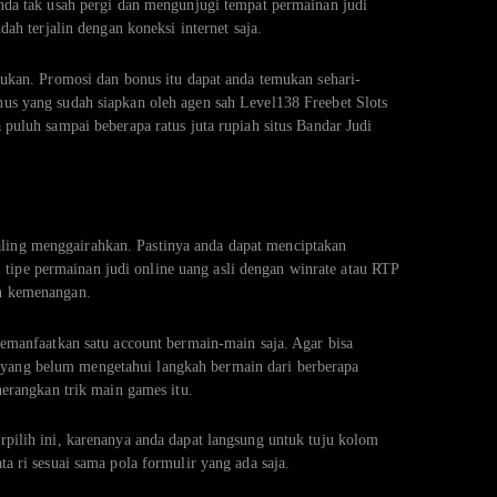
Anda tak usah pergi dan mengunjugi tempat permainan judi
ah terjalin dengan koneksi internet saja.
emukan. Promosi dan bonus itu dapat anda temukan sehari-
nus yang sudah siapkan oleh agen sah Level138 Freebet Slots
 puluh sampai beberapa ratus juta rupiah situs Bandar Judi
aling menggairahkan. Pastinya anda dapat menciptakan
tipe permainan judi online uang asli dengan winrate atau RTP
an kemenangan.
manfaatkan satu account bermain-main saja. Agar bisa
 yang belum mengetahui langkah bermain dari berberapa
enerangkan trik main games itu.
rpilih ini, karenanya anda dapat langsung untuk tuju kolom
a ri sesuai sama pola formulir yang ada saja.