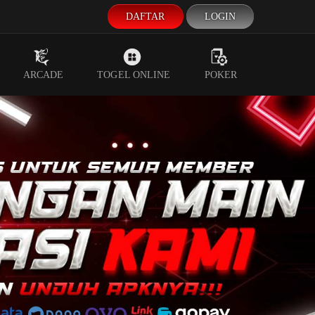
DAFTAR
LOGIN
ARCADE
TOGEL ONLINE
POKER