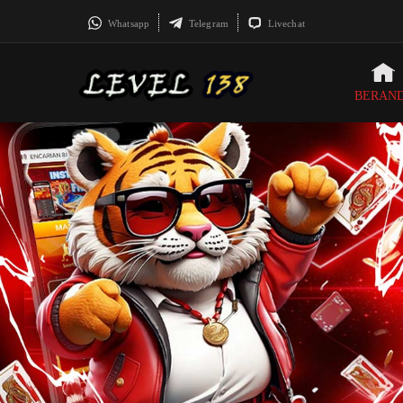
Whatsapp
Telegram
Livechat
BERAN