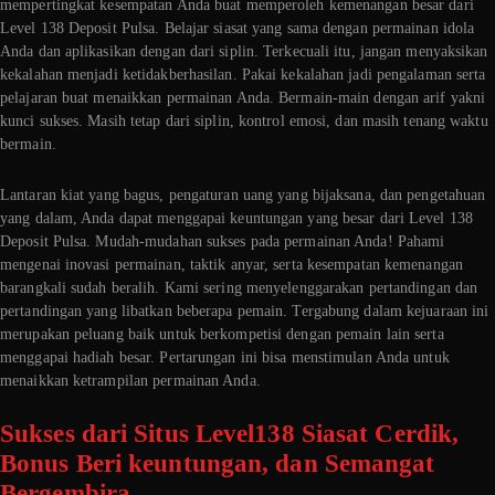
mempertingkat kesempatan Anda buat memperoleh kemenangan besar dari
Level 138 Deposit Pulsa. Belajar siasat yang sama dengan permainan idola
Anda dan aplikasikan dengan dari siplin. Terkecuali itu, jangan menyaksikan
kekalahan menjadi ketidakberhasilan. Pakai kekalahan jadi pengalaman serta
pelajaran buat menaikkan permainan Anda. Bermain-main dengan arif yakni
kunci sukses. Masih tetap dari siplin, kontrol emosi, dan masih tenang waktu
bermain.
Lantaran kiat yang bagus, pengaturan uang yang bijaksana, dan pengetahuan
yang dalam, Anda dapat menggapai keuntungan yang besar dari Level 138
Deposit Pulsa. Mudah-mudahan sukses pada permainan Anda! Pahami
mengenai inovasi permainan, taktik anyar, serta kesempatan kemenangan
barangkali sudah beralih. Kami sering menyelenggarakan pertandingan dan
pertandingan yang libatkan beberapa pemain. Tergabung dalam kejuaraan ini
merupakan peluang baik untuk berkompetisi dengan pemain lain serta
menggapai hadiah besar. Pertarungan ini bisa menstimulan Anda untuk
menaikkan ketrampilan permainan Anda.
Sukses dari Situs Level138 Siasat Cerdik,
Bonus Beri keuntungan, dan Semangat
Bergembira