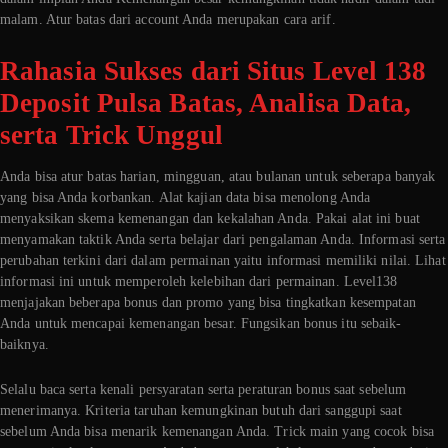
malam. Atur batas dari account Anda merupakan cara arif.
Rahasia Sukses dari Situs Level 138
Deposit Pulsa Batas, Analisa Data,
serta Trick Unggul
Anda bisa atur batas harian, mingguan, atau bulanan untuk seberapa banyak
yang bisa Anda korbankan. Alat kajian data bisa menolong Anda
menyaksikan skema kemenangan dan kekalahan Anda. Pakai alat ini buat
menyamakan taktik Anda serta belajar dari pengalaman Anda. Informasi serta
perubahan terkini dari dalam permainan yaitu informasi memiliki nilai. Lihat
informasi ini untuk memperoleh kelebihan dari permainan. Level138
menjajakan beberapa bonus dan promo yang bisa tingkatkan kesempatan
Anda untuk mencapai kemenangan besar. Fungsikan bonus itu sebaik-
baiknya.
Selalu baca serta kenali persyaratan serta peraturan bonus saat sebelum
menerimanya. Kriteria taruhan kemungkinan butuh dari sanggupi saat
sebelum Anda bisa menarik kemenangan Anda. Trick main yang cocok bisa