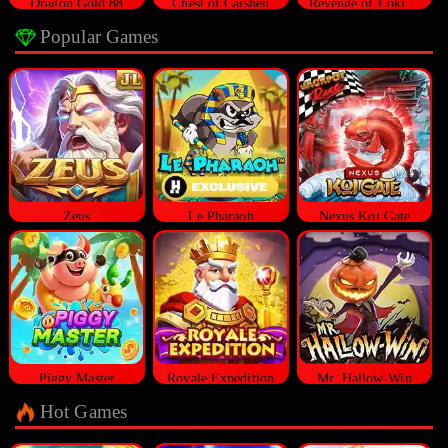
Dragon Gold 88
Chest of Caishen
Revenge of Loki Megaways™
Popular Games
Zeus
Le Pharaoh
Nexus Koi Gate
Piggy Master
Royale Expedition
Mr. Hallow-Win
Hot Games