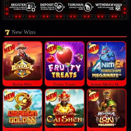
New Wins
Badge Blitz
Fruity Treats
Anime Mecha Megaways