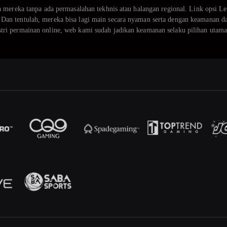
a mereka tanpa ada permasalahan tekhnis atau halangan regional. Link opsi L
an tentulah, mereka bisa lagi main secara nyaman serta dengan keamanan dat
ri permainan online, web kami sudah jadikan keamanan selaku pilihan utama.