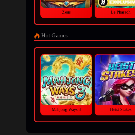
Zeus
Le Pharaoh
Hot Games
Mahjong Ways 3
Heist Stakes