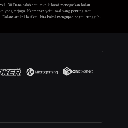
evel 138 Dana salah satu teknik kami menegaskan kalau
a yang terjaga. Keamanan yaitu soal yang penting saat
 Dalam artikel berikut, kita bakal mengupas begitu sungguh-