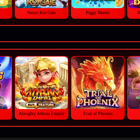
Nexus Koi Gate
Piggy Master
R
Almighty Athena Empire
Trial of Phoenix