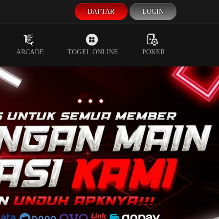
DAFTAR
LOGIN
ARCADE
TOGEL ONLINE
POKER