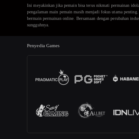
Ini meyakinkan jika pemain bisa terus nikmati permainan idol
pengalaman main pemain masih menjadi fokus utama penting. D
bermain permainan online. Bersamaan dengan perubahan indust
sungguhnya.
Penyedia Games