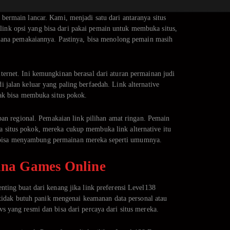
 bermain lancar. Kami, menjadi satu dari antaranya situs
link opsi yang bisa dari pakai pemain untuk membuka situs,
aimana pemakaiannya. Pastinya, bisa menolong pemain masih
ernet. Ini kemungkinan berasal dari aturan permainan judi
 jalan keluar yang paling berfaedah. Link alternative
tak bisa membuka situs pokok.
upan regional. Pemakaian link pilihan amat ringan. Pemain
a situs pokok, mereka cukup membuka link alternative itu
a bisa menyambung permainan mereka seperti umumnya.
ana Games Online
nting buat dari kenang jika link preferensi Level138
n tidak butuh panik mengenai keamanan data personal atau
s yang resmi dan bisa dari percaya dari situs mereka.