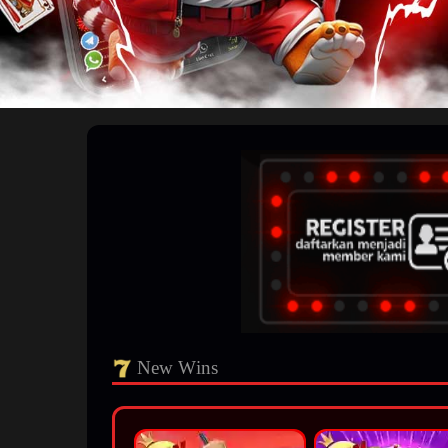
New Wins