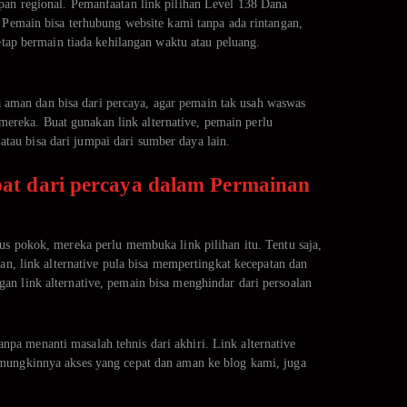
pan regional. Pemanfaatan link pilihan Level 138 Dana
 Pemain bisa terhubung website kami tanpa ada rintangan,
etap bermain tiada kehilangan waktu atau peluang.
a aman dan bisa dari percaya, agar pemain tak usah waswas
 mereka. Buat gunakan link alternative, pemain perlu
atau bisa dari jumpai dari sumber daya lain.
at dari percaya dalam Permainan
s pokok, mereka perlu membuka link pilihan itu. Tentu saja,
n, link alternative pula bisa mempertingkat kecepatan dan
n link alternative, pemain bisa menghindar dari persoalan
anpa menanti masalah tehnis dari akhiri. Link alternative
mungkinnya akses yang cepat dan aman ke blog kami, juga