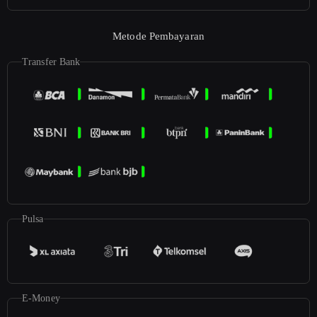
Metode Pembayaran
Transfer Bank
Pulsa
E-Money