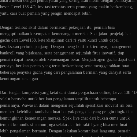
antara mesin dengan pembayaran yang sering atau mesin dengan pembayaran
besar. Level 138 4D, invitasi terbatas serta promo yang makin berkembang,
yaitu cara buat pemain yang pengin mendapat lebih.
Dengan terlibat aktif dalam bermacam pekerjaan itu, pemain bisa
mengoptimalkan kesempatan kemenangan mereka. Saat jalani penjelajahan
gacha dari Level138, keterdisiplinan dari ri yaitu kunci untuk capai
kesuksesan periode panjang. Dengan meng ikuti trik teranyar, management
bankroll yang bijaksana, serta penggunaan sejumlah fitur inovatif, tiap
pemain dapat memperoleh kemenangan besar. Menjadi agen gacha dapat dari
percaya, berikan pentas yang terus berkembang serta menggairahkan buat
beberapa penyuka gacha yang cari pengalaman bermain yang dahsyat serta
keuntungan keuangan.
Dari tengah kompetisi yang ketat dari dunia pergachaan online, Level 138 4D
selalu berusaha untuk berikan pengalaman terpilih untuk beberapa
pemainnya. Wawasan dalam mengenai sejumlah spesifikasi inovatif ini bisa
memberi kelebihan tambahan buat banyak pengacha yang pengin tingkatkan
kemungkinan kemenangan mereka. Spek live chat dari bukan cuma untuk
tempat komunikasi namun juga selaku alat interaktif yang bisa membuat
lebih pengalaman bermain. Dengan lakukan komunikasi langsung, pemain