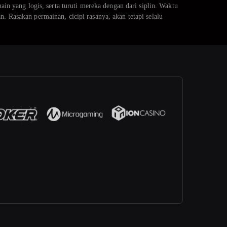
in yang logis, serta turuti mereka dengan dari siplin. Waktu
 Rasakan permainan, cicipi rasanya, akan tetapi selalu