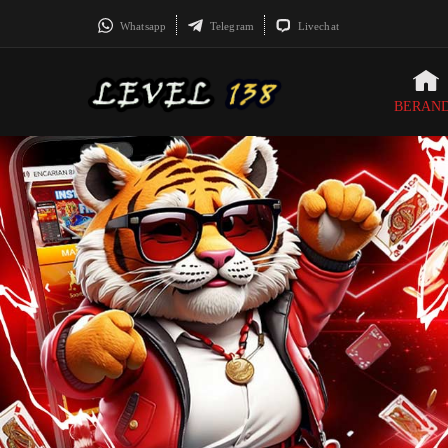
Whatsapp
Telegram
Livechat
BERAN