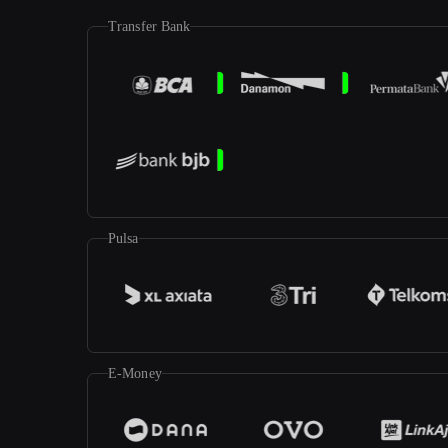
Transfer Bank
Pulsa
E-Money