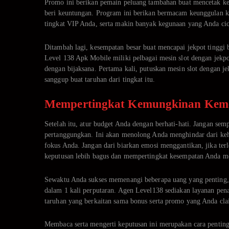
Promo ini berikan pemain peluang tambahan buat mencetak k
beri keuntungan. Program ini berikan bermacam keunggulan ke 
tingkat VIP Anda, serta makin banyak kegunaan yang Anda ci
Ditambah lagi, kesempatan besar buat mencapai jekpot tingg
Level 138 Apk Mobile miliki pelbagai mesin slot dengan jekp
dengan bijaksana. Pertama kali, putuskan mesin slot dengan j
sanggup buat taruhan dari tingkat itu.
Mempertingkat Kemungkinan Kemen
Setelah itu, atur budget Anda dengan berhati-hati. Jangan sem
pertanggungkan. Ini akan menolong Anda menghindar dari keh
fokus Anda. Jangan dari biarkan emosi menggantikan, jika te
keputusan lebih bagus dan mempertingkat kesempatan Anda 
Sewaktu Anda sukses memenangi beberapa uang yang penting, j
dalam 1 kali perputaran. Agen Level138 sediakan layanan pen
taruhan yang berkaitan sama bonus serta promo yang Anda cla
Membaca serta mengerti keputusan ini merupakan cara penting 