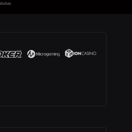
mbahan.