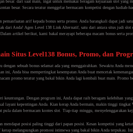
an besar. dari saat main, ingat untuk memakai beragam kejuaraan slot yang 
kontan besar. Secara teratur menggelar bermacam kompetisi dengan hadiah-had
pemanfaatan arif kepada bonus serta promo. Anda barangkali dapat jadi satu
ari Anda! Agen Level 138 Link Alternatif, satu dari antara situs judi slot 
Dalam artikel berikut, kami bakal merayapi beberapa macam bonus serta pro
in Situs Level138 Bonus, Promo, dan Prog
 dengan sebuah bonus selamat ada yang menggairahkan. Sewaktu Anda mendaf
n ini, Anda bisa mempertingkat kesempatan Anda buat mencetak kemenangan b
acam promo teratur yang bakal bikin Anda lagi kembali buat main. Promo ber
 keuntungan. Dengan program ini, Anda dapat raih beragam kelebihan yang t
akal layani kepentingan Anda. Kian kerap Anda bermain, makin tinggi tingka
kut pula dalam bermacam kontes slot. Tiap-tiap minggu, menyelenggarakan ke
n mendapat posisi paling tinggi dari papan posisi. Kesan kompetisi yang ket
f kerap melangsungkan promosi istimewa yang bakal bikin Anda terpukau. Ini 