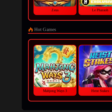
Zeus
Le Pharaoh
Hot Games
Mahjong Ways 3
Heist Stakes