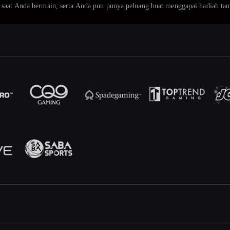
n saat Anda bermain, serta Anda pun punya peluang buat menggapai hadiah ta